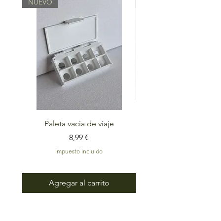
NUEVO
NUEVO
Paleta vacía de viaje
Set Rumbo Paleta de ac
Precio
8,99 €
Impuesto incluido
Agregar al carrito