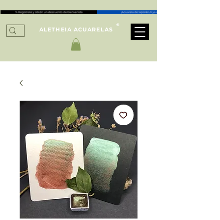
®
ALETHEIA ACUARELAS