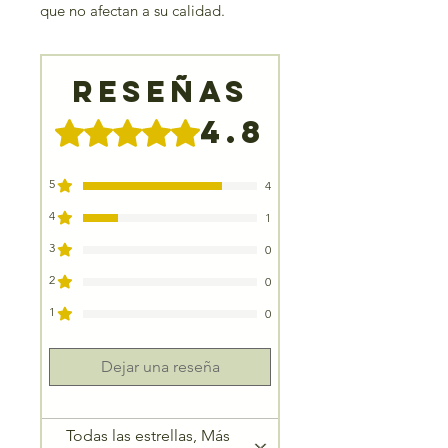
que no afectan a su calidad.
Reseñas
4.8
Obtuvo 4,8 de 5 estrellas.
5
4
4
1
3
0
2
0
1
0
Dejar una reseña
Todas las estrellas, Más