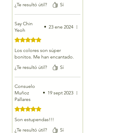
¿Te resultó útil?
Sí
Gracias!
Say Chin
•
23 ene 2024
Yeoh
Obtuvo 5 de 5 estrellas.
Los colores son súper
bonitos. Me han encantado.
¿Te resultó útil?
Sí
Consuelo
Muñoz
•
19 sept 2023
Pallares
Obtuvo 5 de 5 estrellas.
Son estupendas!!!
¿Te resultó útil?
Sí