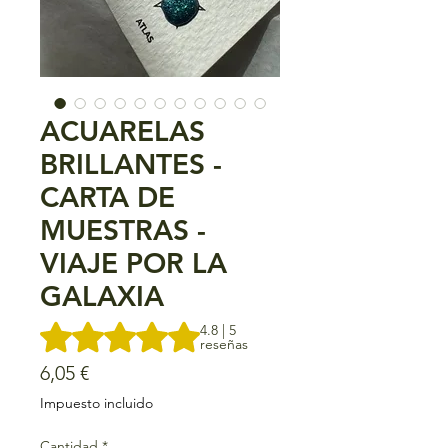
ACUARELAS
BRILLANTES -
CARTA DE
MUESTRAS -
VIAJE POR LA
GALAXIA
Según 5 reseñas, la calificación es de 4.8 de 5 estrellas
4.8 | 5
reseñas
Precio
6,05 €
Impuesto incluido
Cantidad
*