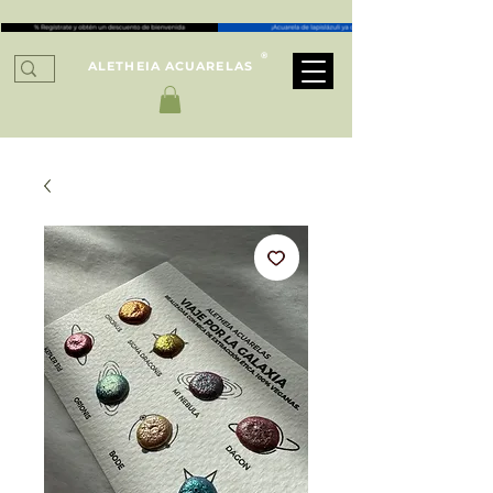
®
ALETHEIA ACUARELAS