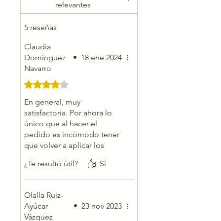
relevantes
5 reseñas
Claudia
Domínguez
•
18 ene 2024
Navarro
Obtuvo 4 de 5 estrellas.
En general, muy
satisfactoria. Por ahora lo
único que al hacer el
pedido es incómodo tener
que volver a aplicar los
filtros si quieres volver al
¿Te resultó útil?
Sí
listado una vez que has
clicado en un producto para
ampliarlo.
Olalla Ruiz-
Ayúcar
•
23 nov 2023
Vázquez