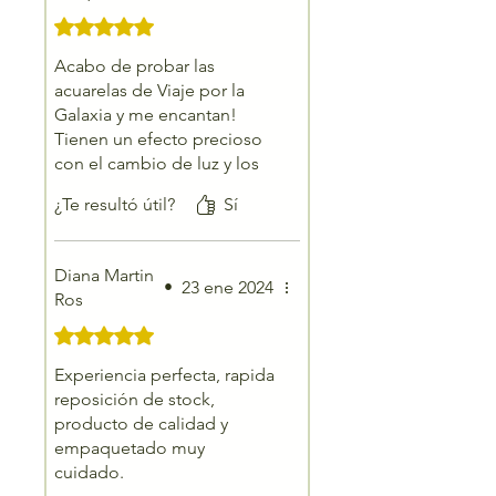
Obtuvo 5 de 5 estrellas.
Acabo de probar las
acuarelas de Viaje por la
Galaxia y me encantan!
Tienen un efecto precioso
con el cambio de luz y los
dibujos quedan muy
¿Te resultó útil?
Sí
originales. Las imágenes del
producto son muy
acertadas.
Diana Martin
•
23 ene 2024
Ros
Obtuvo 5 de 5 estrellas.
Experiencia perfecta, rapida
reposición de stock,
producto de calidad y
empaquetado muy
cuidado.