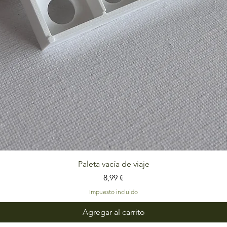
Vista rápida
Paleta vacía de viaje
Precio
8,99 €
Impuesto incluido
Agregar al carrito