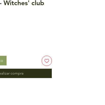
 Witches' club
to
ealizar compra