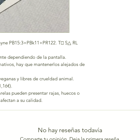
 Payne PB15:3+PBk11+PR122. T□ S△ RL
nte dependiendo de la pantalla.
mativos, hay que mantenerlos alejados de
veganas y libres de crueldad animal.
1,16€).
uarelas pueden presentar rajas, huecos o
fectan a su calidad.
No hay reseñas todavía
Comparte tu opinión. Deja la primera reseña.