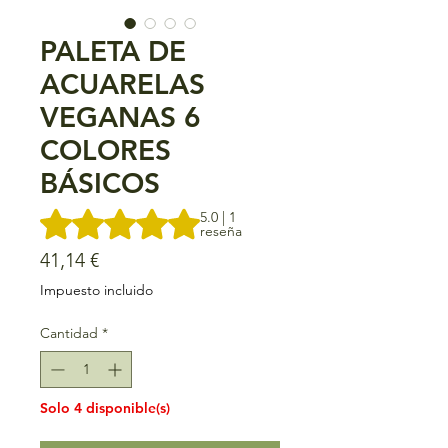
PALETA DE
ACUARELAS
VEGANAS 6
COLORES
BÁSICOS
Según 1 reseña, la calificación es de 5.0 de 5 estrellas
5.0 | 1
reseña
Precio
41,14 €
Impuesto incluido
Cantidad
*
Solo 4 disponible(s)