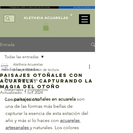
®
ALETHEIA ACUARELAS
Entrada
Todas las entradas
Aletheia Acuarelas
Todas las entradas
24 sept 2024
4 min de lectura
Paisajes Otoñales con
Para principiantes
Acuarela: Capturando la
Magia del Otoño
Materiales y pigmentos
Actualizado:
1 oct 2024
Los 
paisajes otoñales en acuarela
 son 
Conoce los colores
una de las formas más bellas de 
capturar la esencia de esta estación del 
año y más si lo haces con 
acuarelas 
artesanales 
y naturales. Los colores 