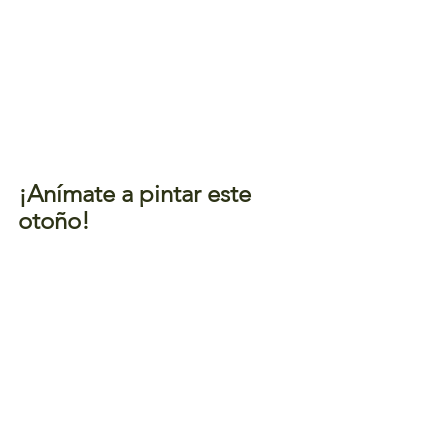
¡Anímate a pintar este 
otoño!
Pintar 
paisajes otoñales con 
acuarela
 es una excelente manera de 
conectar con la belleza natural del 
otoño. A medida que dominas la 
técnica de las acuarelas, descubrirás 
nuevas formas de expresar los cambios 
sutiles de luz y color que caracterizan 
esta estación. Con práctica y paciencia, 
puedes capturar toda la magia del 