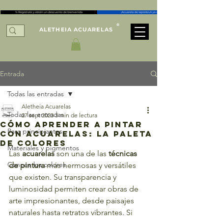
®
ALETHEIA ACUARELAS
Entrada
Todas las entradas
Aletheia Acuarelas
Todas las entradas
27 sept 2023
3 min de lectura
cómo aprender a pintar
Para principiantes
con acuarelas: LA PALETA
DE COLORES
Materiales y pigmentos
Las 
acuarelas 
son una de las 
técnicas 
Conoce los colores
de pintura 
más hermosas y versátiles 
que existen. Su transparencia y 
luminosidad permiten crear obras de 
arte impresionantes, desde paisajes 
naturales hasta retratos vibrantes. Si 