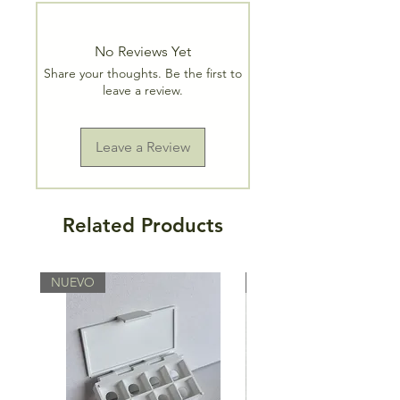
No Reviews Yet
Share your thoughts. Be the first to
leave a review.
Leave a Review
Related Products
NUEVO
NUEVO