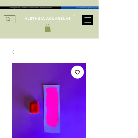
®
ALETHEIA ACUARELAS