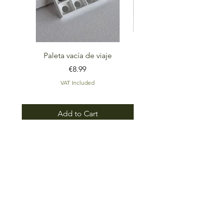
Paleta vacía de viaje
Set Rumbo Paleta de ac
Price
€8.99
VAT Included
Add to Cart
Go back up
PRODUCTOS
Acuarelas profesionales