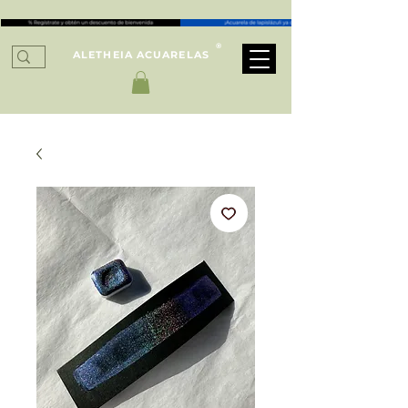
®
ALETHEIA ACUARELAS