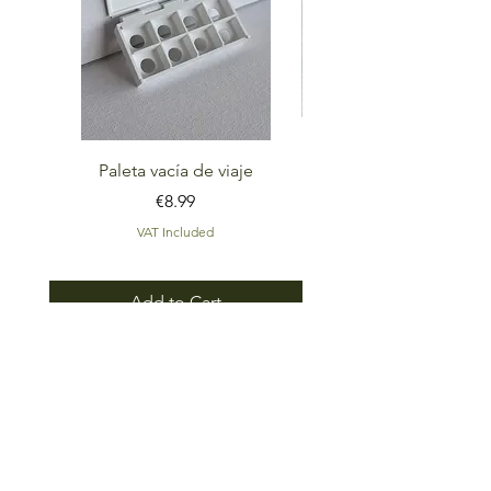
Paleta vacía de viaje
Set Rumbo Paleta de ac
Price
€8.99
VAT Included
Add to Cart
Go back up
PRODUCTOS