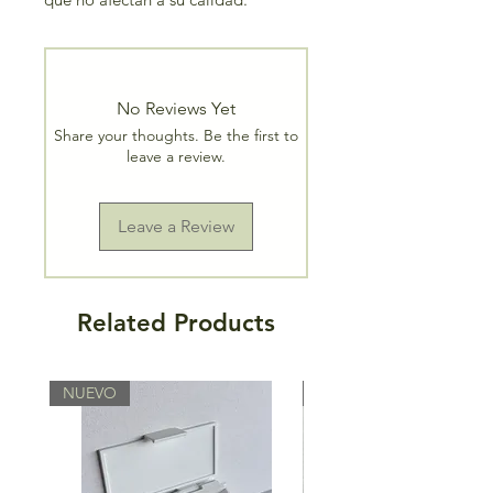
No Reviews Yet
Share your thoughts. Be the first to
leave a review.
Leave a Review
Related Products
NUEVO
NUEVO