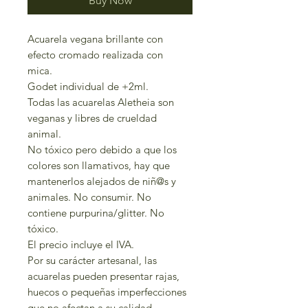
Buy Now
Acuarela vegana brillante con
efecto cromado realizada con
mica.
Godet individual de +2ml.
Todas las acuarelas Aletheia son
veganas y libres de crueldad
animal.
No tóxico pero debido a que los
colores son llamativos, hay que
mantenerlos alejados de niñ@s y
animales. No consumir. No
contiene purpurina/glitter. No
tóxico.
El precio incluye el IVA.
Por su carácter artesanal, las
acuarelas pueden presentar rajas,
huecos o pequeñas imperfecciones
que no afectan a su calidad.