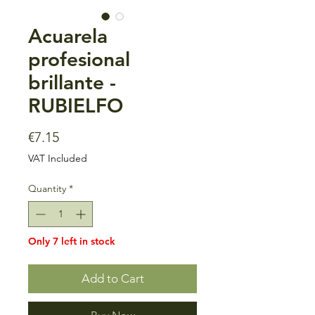
Acuarela
profesional
brillante -
RUBIELFO
Price
€7.15
VAT Included
Quantity
*
Only 7 left in stock
Add to Cart